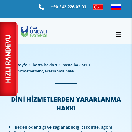
+90 242 226 03 03
ana sayfa
hasta haklari
hasta haklari
di̇ni̇ hi̇zmetlerden yararlanma hakki
DİNİ HİZMETLERDEN YARARLANMA
HAKKI
Bedeli ödendiği ve sağlanabildiği takdirde, agoni