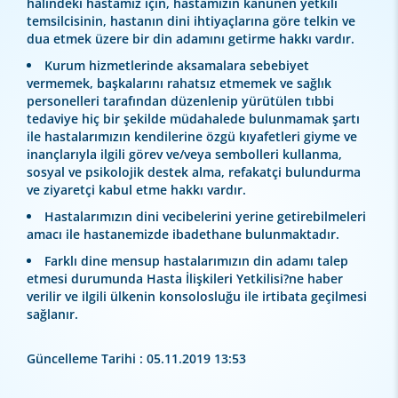
halindeki hastamız için, hastamızın kanunen yetkili
temsilcisinin, hastanın dini ihtiyaçlarına göre telkin ve
dua etmek üzere bir din adamını getirme hakkı vardır.
Kurum hizmetlerinde aksamalara sebebiyet
vermemek, başkalarını rahatsız etmemek ve sağlık
personelleri tarafından düzenlenip yürütülen tıbbi
tedaviye hiç bir şekilde müdahalede bulunmamak şartı
ile hastalarımızın kendilerine özgü kıyafetleri giyme ve
inançlarıyla ilgili görev ve/veya sembolleri kullanma,
sosyal ve psikolojik destek alma, refakatçi bulundurma
ve ziyaretçi kabul etme hakkı vardır.
Hastalarımızın dini vecibelerini yerine getirebilmeleri
amacı ile hastanemizde ibadethane bulunmaktadır.
Farklı dine mensup hastalarımızın din adamı talep
etmesi durumunda Hasta İlişkileri Yetkilisi?ne haber
verilir ve ilgili ülkenin konsolosluğu ile irtibata geçilmesi
sağlanır.
Güncelleme Tarihi : 05.11.2019 13:53