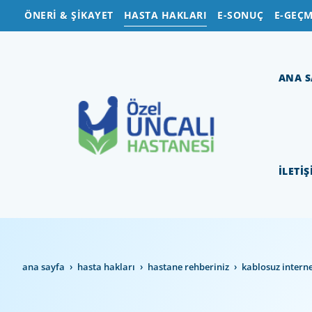
ÖNERİ & ŞİKAYET
HASTA HAKLARI
E-SONUÇ
E-GEÇM
ANA S
İLETİ
ana sayfa
hasta haklari
hastane rehberi̇ni̇z
kablosuz i̇ntern