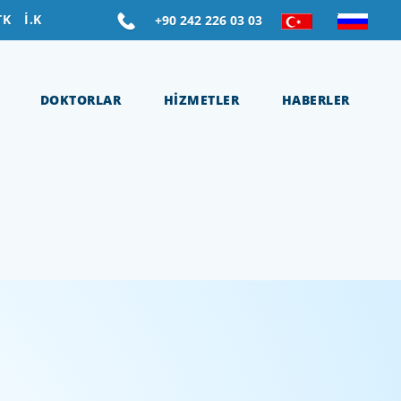
TK
İ.K
+90 242 226 03 03
DOKTORLAR
HİZMETLER
HABERLER