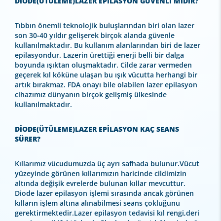
DİODE(ÜTÜLEME)LAZER EPİLASYON GÜVENLİ MİDİR?
Tıbbın önemli teknolojik buluşlarından biri olan lazer
son 30-40 yıldır gelişerek birçok alanda güvenle
kullanılmaktadır. Bu kullanım alanlarından biri de lazer
epilasyondur. Lazerin ürettiği enerji belli bir dalga
boyunda ışıktan oluşmaktadır. Cilde zarar vermeden
geçerek kıl köküne ulaşan bu ışık vücutta herhangi bir
artık bırakmaz. FDA onayı bile olabilen lazer epilasyon
cihazımız dünyanın birçok gelişmiş ülkesinde
kullanılmaktadır.
DİODE(ÜTÜLEME)LAZER EPİLASYON KAÇ SEANS
SÜRER?
Kıllarımız vücudumuzda üç ayrı safhada bulunur.Vücut
yüzeyinde görünen kıllarımızın haricinde cildimizin
altında değişik evrelerde bulunan kıllar mevcuttur.
Diode lazer epilasyon işlemi sırasında ancak görünen
kılların işlem altına alınabilmesi seans çokluğunu
gerektirmektedir.Lazer epilasyon tedavisi kıl rengi,deri