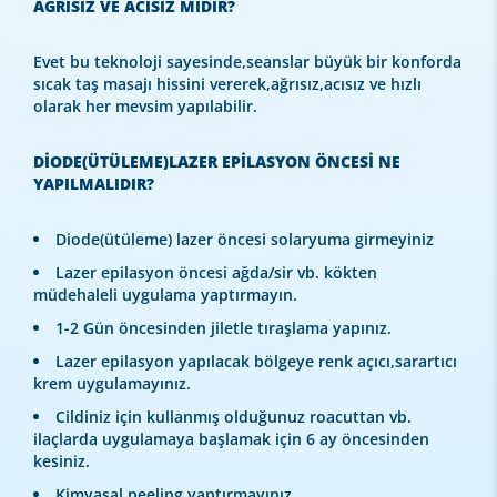
AĞRISIZ VE ACISIZ MIDIR?
Evet bu teknoloji sayesinde,seanslar büyük bir konforda
sıcak taş masajı hissini vererek,ağrısız,acısız ve hızlı
olarak her mevsim yapılabilir.
DİODE(ÜTÜLEME)LAZER EPİLASYON ÖNCESİ NE
YAPILMALIDIR?
Diode(ütüleme) lazer öncesi solaryuma girmeyiniz
Lazer epilasyon öncesi ağda/sir vb. kökten
müdehaleli uygulama yaptırmayın.
1-2 Gün öncesinden jiletle tıraşlama yapınız.
Lazer epilasyon yapılacak bölgeye renk açıcı,sarartıcı
krem uygulamayınız.
Cildiniz için kullanmış olduğunuz roacuttan vb.
ilaçlarda uygulamaya başlamak için 6 ay öncesinden
kesiniz.
Kimyasal peeling yaptırmayınız.