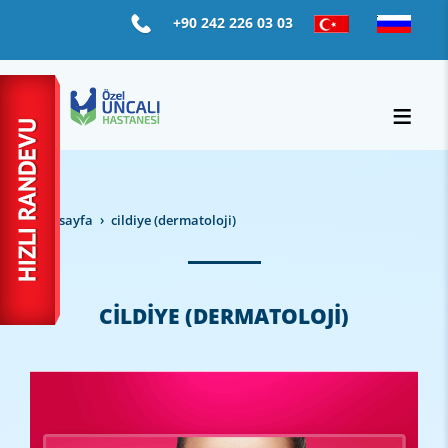
+90 242 226 03 03
ana sayfa
ci̇ldi̇ye (dermatoloji̇)
CİLDİYE (DERMATOLOJİ)