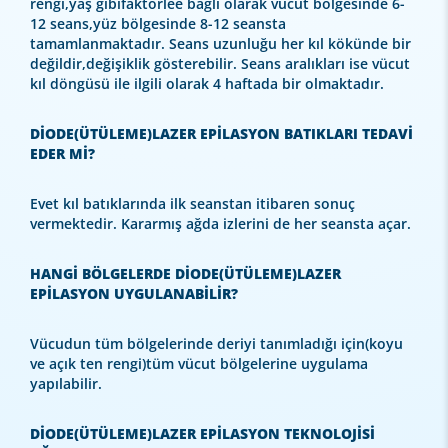
rengi,yaş gibifaktörlee bağlı olarak vücut bölgesinde 6-
12 seans,yüz bölgesinde 8-12 seansta
tamamlanmaktadır. Seans uzunluğu her kıl kökünde bir
değildir,değişiklik gösterebilir. Seans aralıkları ise vücut
kıl döngüsü ile ilgili olarak 4 haftada bir olmaktadır.
DİODE(ÜTÜLEME)LAZER EPİLASYON BATIKLARI TEDAVİ
EDER Mİ?
Evet kıl batıklarında ilk seanstan itibaren sonuç
vermektedir. Kararmış ağda izlerini de her seansta açar.
HANGİ BÖLGELERDE DİODE(ÜTÜLEME)LAZER
EPİLASYON UYGULANABİLİR?
Vücudun tüm bölgelerinde deriyi tanımladığı için(koyu
ve açık ten rengi)tüm vücut bölgelerine uygulama
yapılabilir.
DİODE(ÜTÜLEME)LAZER EPİLASYON TEKNOLOJİSİ