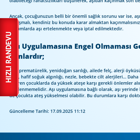
olabileceği rahatsızlıkları düşünerek, aşıdan kaçınmak son d
Ancak, çocuğunuzun belli bir önemli sağlık sorunu var ise, aş
tartışmalı, kendiniz bu konuda karar almaktan kaçınmalısınız.
durumlarda aşı ertelenmekte veya iptal edilmektedir.
Aşı Uygulamasına Engel Olmaması 
Şunlardır;
Eski prematürelik, yenidoğan sarılığı, ailede felç, alerji öykü
ateş, hafif soğuk algınlığı, nezle, bebekte cilt alerjileri… Da
geçiren çocuklarda da yüksek ateşe karşı gerekli önlemler al
ertelenmemelidir. Aşı uygulamasına bağlı olarak, aşı yerinde ha
de çocukta ateş yükselmesi olabilir. Bu durumlara karşı dokt
Güncelleme Tarihi: 17.09.2025 11:12