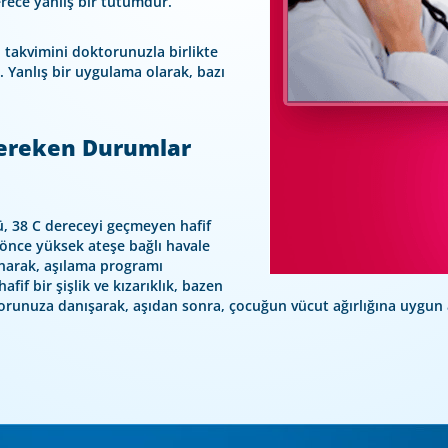
erece yanlış bir tutumdur.
ı takvimini doktorunuzla birlikte
 Yanlış bir uygulama olarak, bazı
Gereken Durumlar
sü, 38 C dereceyi geçmeyen hafif
ha önce yüksek ateşe bağlı havale
ınarak, aşılama programı
fif bir şişlik ve kızarıklık, bazen
orunuza danışarak, aşıdan sonra, çocuğun vücut ağırlığına uygun a