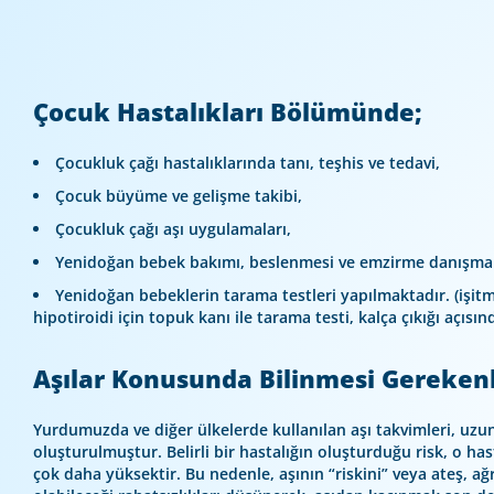
Çocuk Hastalıkları Bölümünde;
Çocukluk çağı hastalıklarında tanı, teşhis ve tedavi,
Çocuk büyüme ve gelişme takibi,
Çocukluk çağı aşı uygulamaları,
Yenidoğan bebek bakımı, beslenmesi ve emzirme danışman
Yenidoğan bebeklerin tarama testleri yapılmaktadır. (işitm
hipotiroidi için topuk kanı ile tarama testi, kalça çıkığı açıs
Aşılar Konusunda Bilinmesi Gereken
Yurdumuzda ve diğer ülkelerde kullanılan aşı takvimleri, uzun
oluşturulmuştur. Belirli bir hastalığın oluşturduğu risk, o has
çok daha yüksektir. Bu nedenle, aşının “riskini” veya ateş, ağ