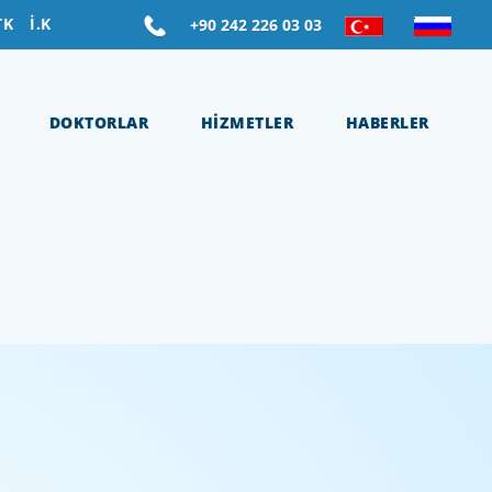
TK
İ.K
+90 242 226 03 03
DOKTORLAR
HİZMETLER
HABERLER