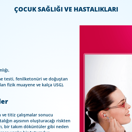
ÇOCUK SAĞLIĞI VE HASTALIKLARI
lığı,
e testi, fenilketonüri ve doğuştan
ından fizik muayene ve kalça USG).
ler
 ve titiz çalışmalar sonucu
talığın aşısının oluşturacağı riskten
rı, bir takım döküntüler gibi neden