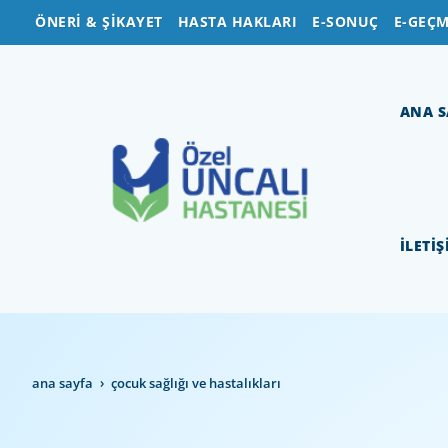
ÖNERİ & ŞİKAYET
HASTA HAKLARI
E-SONUÇ
E-GEÇM
ANA S
İLETİ
ana sayfa
çocuk sağliği ve hastaliklari