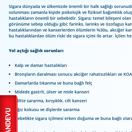
Sigara dünyada ve ülkemizde önemli bir halk sağlığı sorunudu
solunması zamanla kişide psikolojik ve fiziksel bağımlılık o
hastalıkların önemli bir sebebidir. Sigara; temel bileşeni olan n
görünüme sebep olduğu gibi; farinks, larinks ve özofagus kanse
hastalıklarından ve kanserlerden ölümlerin %30u, akciğer kans
bu hastalıklardan ölüm riski de sigara içimi ile artar. İçilen he
Yol açtığı sağlık sorunları
Kalp ve damar hastalıkları
Bronşların daralması sonucu akciğer rahatsızlıkları ve KO
Damarlarda tıkanma ve buna bağlı felç
Midede gastrit, ülser ve mide kanseri
Ciltte sararma, kırışıklık, cilt kanseri
Ağız kokusu ve dişlerde sararma
Gebelikte sigara içilmesi erken doğuma ve buna bağlı olara