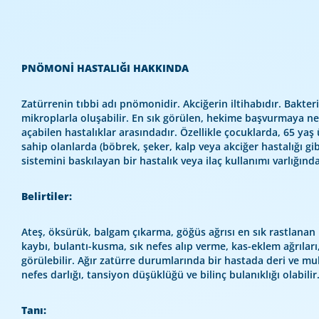
PNÖMONİ HASTALIĞI HAKKINDA
Zatürrenin tıbbi adı pnömonidir. Akciğerin iltihabıdır. Bakteri,
mikroplarla oluşabilir. En sık görülen, hekime başvurmaya ne
açabilen hastalıklar arasındadır. Özellikle çocuklarda, 65 yaş 
sahip olanlarda (böbrek, şeker, kalp veya akciğer hastalığı gib
sistemini baskılayan bir hastalık veya ilaç kullanımı varlığınd
Belirtiler:
Ateş, öksürük, balgam çıkarma, göğüs ağrısı en sık rastlanan be
kaybı, bulantı-kusma, sık nefes alıp verme, kas-eklem ağrıları, 
görülebilir. Ağır zatürre durumlarında bir hastada deri ve mu
nefes darlığı, tansiyon düşüklüğü ve bilinç bulanıklığı olabilir
Tanı: