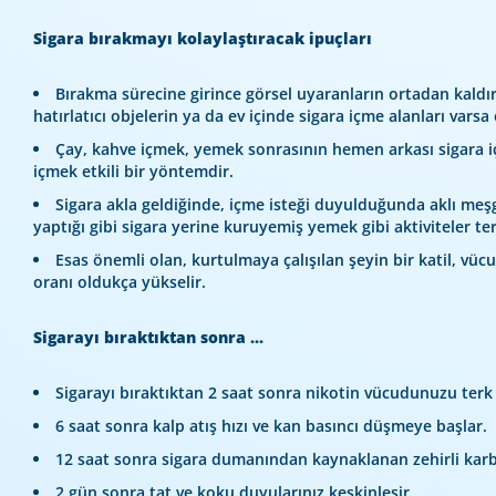
Sigara bırakmayı kolaylaştıracak ipuçları
Bırakma sürecine girince görsel uyaranların ortadan kaldırı
hatırlatıcı objelerin ya da ev içinde sigara içme alanları vars
Çay, kahve içmek, yemek sonrasının hemen arkası sigara içm
içmek etkili bir yöntemdir.
Sigara akla geldiğinde, içme isteği duyulduğunda aklı meşg
yaptığı gibi sigara yerine kuruyemiş yemek gibi aktiviteler terc
Esas önemli olan, kurtulmaya çalışılan şeyin bir katil, vüc
oranı oldukça yükselir.
Sigarayı bıraktıktan sonra ...
Sigarayı bıraktıktan 2 saat sonra nikotin vücudunuzu terk
6 saat sonra kalp atış hızı ve kan basıncı düşmeye başlar.
12 saat sonra sigara dumanından kaynaklanan zehirli karbo
2 gün sonra tat ve koku duyularınız keskinleşir.