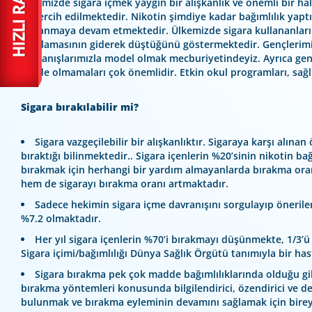
Ülkemizde sigara içmek yaygın bir alışkanlık ve önemli bir ha
ve tercih edilmektedir. Nikotin şimdiye kadar bağımlılık yaptı
kullanmaya devam etmektedir. Ülkemizde sigara kullananların 
ortalamasının giderek düştüğünü göstermektedir. Gençlerimiz
davranışlarımızla model olmak mecburiyetindeyiz. Ayrıca gençl
içinde olmamaları çok önemlidir. Etkin okul programları, sağl
Sigara bırakılabilir mi?
Sigara vazgeçilebilir bir alışkanlıktır. Sigaraya karşı alın
bıraktığı bilinmektedir.. Sigara içenlerin %20’sinin nikotin ba
bırakmak için herhangi bir yardım almayanlarda bırakma oranı
hem de sigarayı bırakma oranı artmaktadır.
Sadece hekimin sigara içme davranışını sorgulayıp önerile
%7.2 olmaktadır.
Her yıl sigara içenlerin %70’i bırakmayı düşünmekte, 1/3’
Sigara içimi/bağımlılığı Dünya Sağlık Örgütü tanımıyla bir hast
Sigara bırakma pek çok madde bağımlılıklarında olduğu gibi b
bırakma yöntemleri konusunda bilgilendirici, özendirici ve des
bulunmak ve bırakma eyleminin devamını sağlamak için birey