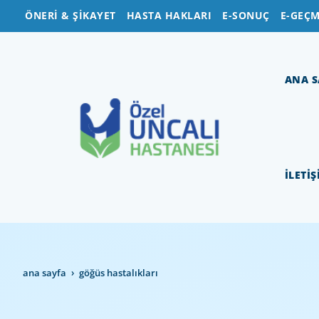
ÖNERİ & ŞİKAYET
HASTA HAKLARI
E-SONUÇ
E-GEÇM
ANA S
İLETİ
ana sayfa
göğüs hastaliklari