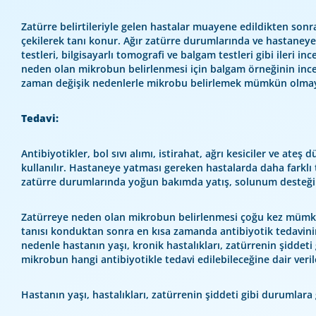
Zatürre belirtileriyle gelen hastalar muayene edildikten sonra
çekilerek tanı konur. Ağır zatürre durumlarında ve hastaney
testleri, bilgisayarlı tomografi ve balgam testleri gibi ileri in
neden olan mikrobun belirlenmesi için balgam örneğinin inc
zaman değişik nedenlerle mikrobu belirlemek mümkün olmaya
Tedavi:
Antibiyotikler, bol sıvı alımı, istirahat, ağrı kesiciler ve ateş 
kullanılır. Hastaneye yatması gereken hastalarda daha farklı t
zatürre durumlarında yoğun bakımda yatış, solunum desteği
Zatürreye neden olan mikrobun belirlenmesi çoğu kez mümkü
tanısı konduktan sonra en kısa zamanda antibiyotik tedavini
nedenle hastanın yaşı, kronik hastalıkları, zatürrenin şiddet
mikrobun hangi antibiyotikle tedavi edilebileceğine dair veri
Hastanın yaşı, hastalıkları, zatürrenin şiddeti gibi durumlara