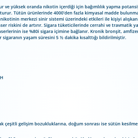
r ve yüksek oranda nikotin içerdiği için bağımlılık yapma potansiy
luşturur. Tütün ürünlerinde 4000’den fazla kimyasal madde bulunma
ikotinin merkezi sinir sistemi üzerindeki etkileri ile kişiyi alışkanl
r riskini de artırır. Sigara tüketicilerinde cerrahi ve travmatik y
erlerinin ise %80i sigara içimine bağlanır. Kronik bronşit, amfize
r sigaranın yaşam süresini 5 ½ dakika kısalttığı bildirilmiştir.
AH
k çeşitli gelişim bozukluklarına, doğum sonrası ise sütün kesilme