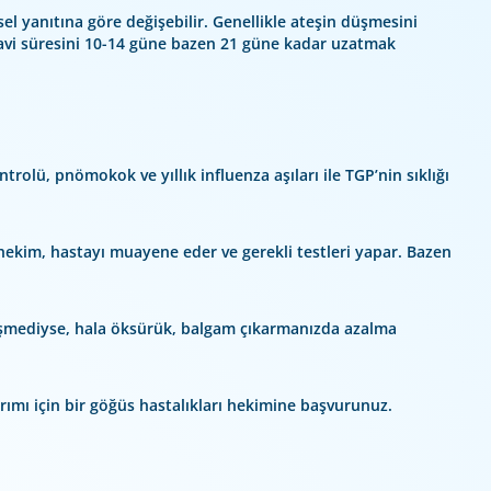
el yanıtına göre değişebilir. Genellikle ateşin düşmesini
davi süresini 10-14 güne bazen 21 güne kadar uzatmak
trolü, pnömokok ve yıllık influenza aşıları ile TGP’nin sıklığı
ra hekim, hastayı muayene eder ve gerekli testleri yapar. Bazen
düşmediyse, hala öksürük, balgam çıkarmanızda azalma
yrımı için bir göğüs hastalıkları hekimine başvurunuz.