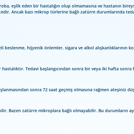
roba, eşlik eden bir hastalığın olup olmamasına ve hastanın bireys
edir. Ancak bazı mikrop türlerine bağlı zatürre durumlarında te
li beslenme, hijyenik önlemler, sigara ve alkol alışkanlıklarının kon
bir hastalıktır. Tedavi başlangıcından sonra bir veya iki hafta son
n başlanmasından sonra 72 saat geçmiş olmasına rağmen ateşiniz 
bilir. Bazen zatürre mikroplara bağlı olmayabilir. Bu durumların a