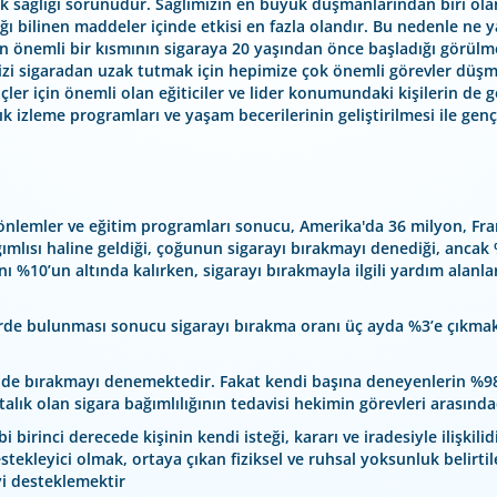
lk sağlığı sorunudur. Sağlımızın en büyük düşmanlarından biri ola
ğı bilinen maddeler içinde etkisi en fazla olandır. Bu nedenle ne y
önemli bir kısmının sigaraya 20 yaşından önce başladığı görülmek
i sigaradan uzak tutmak için hepimize çok önemli görevler düşmek
er için önemli olan eğiticiler ve lider konumundaki kişilerin de 
ık izleme programları ve yaşam becerilerinin geliştirilmesi ile g
an önlemler ve eğitim programları sonucu, Amerika'da 36 milyon, Fra
ğımlısı haline geldiği, çoğunun sigarayı bırakmayı denediği, ancak %
 %10’un altında kalırken, sigarayı bırakmayla ilgili yardım alanl
rde bulunması sonucu sigarayı bırakma oranı üç ayda %3’e çıkmakt
ü de bırakmayı denemektedir. Fakat kendi başına deneyenlerin %98’
alık olan sigara bağımlılığının tedavisi hekimin görevleri arasında
irinci derecede kişinin kendi isteği, kararı ve iradesiyle ilişkili
tekleyici olmak, ortaya çıkan fiziksel ve ruhsal yoksunluk belirti
i desteklemektir