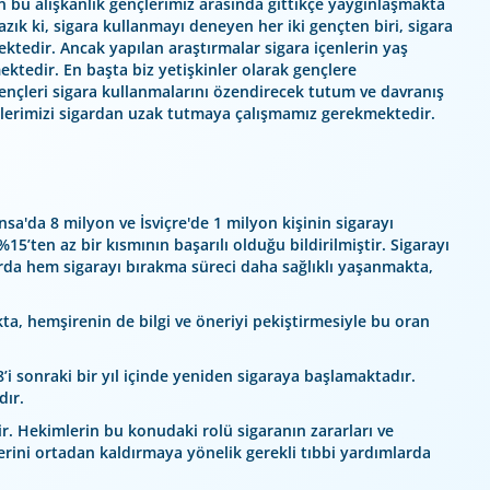
n bu alışkanlık gençlerimiz arasında gittikçe yaygınlaşmakta
azık ki, sigara kullanmayı deneyen her iki gençten biri, sigara
tedir. Ancak yapılan araştırmalar sigara içenlerin yaş
tedir. En başta biz yetişkinler olarak gençlere
gençleri sigara kullanmalarını özendirecek tutum ve davranış
ençlerimizi sigardan uzak tutmaya çalışmamız gerekmektedir.
nsa'da 8 milyon ve İsviçre'de 1 milyon kişinin sigarayı
15’ten az bir kısmının başarılı olduğu bildirilmiştir. Sigarayı
arda hem sigarayı bırakma süreci daha sağlıklı yaşanmakta,
a, hemşirenin de bilgi ve öneriyi pekiştirmesiyle bu oran
i sonraki bir yıl içinde yeniden sigaraya başlamaktadır.
dır.
dir. Hekimlerin bu konudaki rolü sigaranın zararları ve
lerini ortadan kaldırmaya yönelik gerekli tıbbi yardımlarda