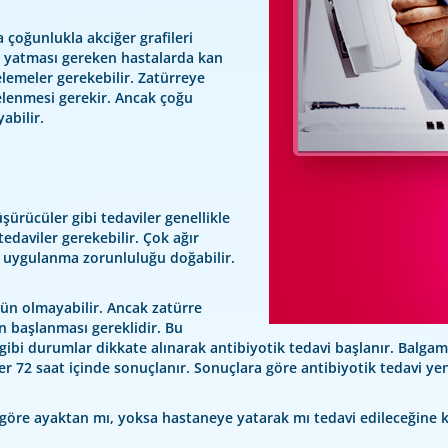
 çoğunlukla akciğer grafileri
e yatması gereken hastalarda kan
celemeler gerekebilir. Zatürreye
elenmesi gerekir. Ancak çoğu
bilir.
düşürücüler gibi tedaviler genellikle
edaviler gerekebilir. Çok ağır
 uygulanma zorunluluğu doğabilir.
n olmayabilir. Ancak zatürre
n başlanması gereklidir. Bu
i gibi durumlar dikkate alınarak antibiyotik tedavi başlanır. Balg
ler 72 saat içinde sonuçlanır. Sonuçlara göre antibiyotik tedavi ye
 göre ayaktan mı, yoksa hastaneye yatarak mı tedavi edileceğine ka