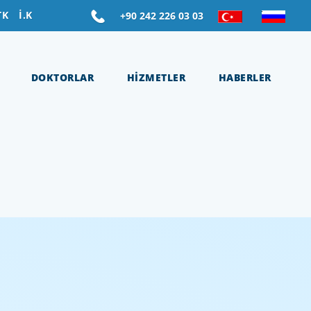
TK
İ.K
+90 242 226 03 03
DOKTORLAR
HİZMETLER
HABERLER